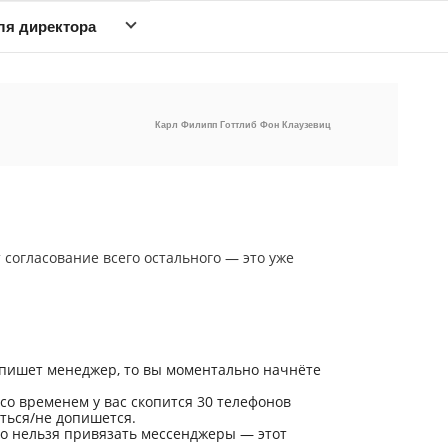
ля директора
Карл Филипп Готтлиб Фон Клаузевиц
 согласование всего остального — это уже
апишет менеджер, то вы моментально начнёте
со временем у вас скопится 30 телефонов
ться/не допишется.
его нельзя привязать мессенджеры — этот