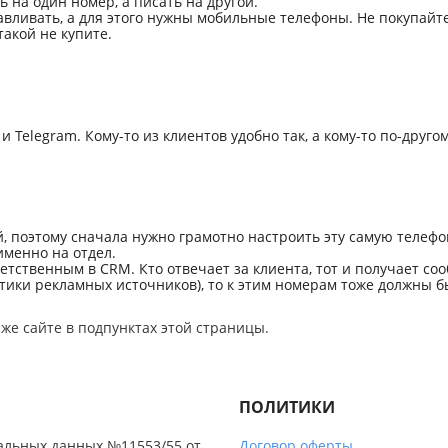
 на один номер, а писать на другой.
вливать, а для этого нужны мобильные телефоны. Не покупайте 
такой не купите.
 Telegram. Кому-то из клиентов удобно так, а кому-то по-друго
 поэтому сначала нужно грамотно настроить эту самую телеф
именно на отдел.
тственным в CRM. Кто отвечает за клиента, тот и получает со
тики рекламных источников), то к этим номерам тоже должны
 же сайте в подпунктах этой страницы.
ПОЛИТИКИ
альных данных №11553/55 от
Договор оферты