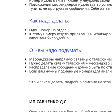
номер нужно менять. Клиенту неудобно звонить
Приложения мессенджеров нужно где-то устана
тупить, не прогружать сообщения. Себе же вы 
Как надо делать:
Один номер на отдел.
К этому номеру отдела привязаны и WhatsApp, и
клиентам было удобно.
О чем надо подумать:
Мессенджеры напрямую связаны с телефонией,
Нужно делать связку телефония + мессенджер 
Распределение сообщений должно быть по отве
Если вам нужны подменные номера (для анали
Что и зачем делать, подробно описано на этом
ИП САВЧЕНКО Д.С.
Оператор включен в Реестр обработки персон