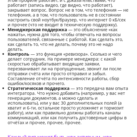
этом профиле работает, и с доказательствами, что
работает (запись видео, где видно, что работает),
закрывает вопрос. Вопрос не в том, что телефония — не
телефония, а в том, что пользователь не в состоянии
настроить свой ноутбук/браузер, что интернет 0 кБ/сек
и прочее (что не входит в техническую поддержку).
Менеджерская поддержка
— это объяснение «как
нажать», нужна для того, чтобы отвечать на вопросы
пользователей, связанные с работой. Как сделать это,
как сделать то, что не делать, почему это не надо
делать.
Контроль
— это функция «ревизора». Сколько и чего
делает сотрудник. На примере менеджера: с какой
скоростью обрабатывает входящие заявки,
перезванивает ли на пропущенные, звонит ли после
отправки счёта или просто отправил и забыл.
Составление отчёта по интенсивности работы, сбор
ошибок/косяков и прочего.
Стратегическая поддержка
— это передача вам опыта
интегратора. Что нужно добавить (например, у вас нет
генерации документов, а можно сделать и
использовать), или у вас 30 дополнительных полей (а
хватит и 6-ти, остальное просто усложняет и тормозит
работу), или как правильно должны работать каналы
коммуникаций, или как получить достоверные цифры в
отчётах и прочее, прочее, прочее.