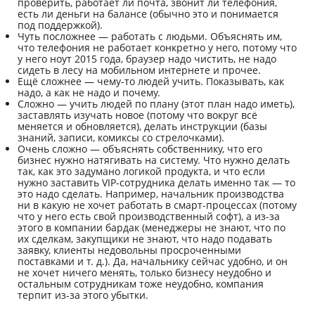
проверить, работает ли почта, звонит ли телефония,
есть ли деньги на балансе (обычно это и понимается
под поддержкой).
Чуть посложнее — работать с людьми. Объяснять им,
что телефония не работает конкретно у него, потому что
у него ноут 2015 года, браузер надо чистить, не надо
сидеть в лесу на мобильном интернете и прочее.
Ещё сложнее — чему-то людей учить. Показывать, как
надо, а как не надо и почему.
Сложно — учить людей по плану (этот план надо иметь),
заставлять изучать новое (потому что вокруг всё
меняется и обновляется), делать инструкции (базы
знаний, записи, комиксы со стрелочками).
Очень сложно — объяснять собственнику, что его
бизнес нужно натягивать на систему. Что нужно делать
так, как это задумано логикой продукта, и что если
нужно заставить VIP-сотрудника делать именно так — то
это надо сделать. Например, начальник производства
ни в какую не хочет работать в смарт-процессах (потому
что у него есть свой производственный софт), а из-за
этого в компании бардак (менеджеры не знают, что по
их сделкам, закупщики не знают, что надо подавать
заявку, клиенты недовольны просроченными
поставками и т. д.). Да, начальнику сейчас удобно, и он
не хочет ничего менять, только бизнесу неудобно и
остальным сотрудникам тоже неудобно, компания
терпит из-за этого убытки.